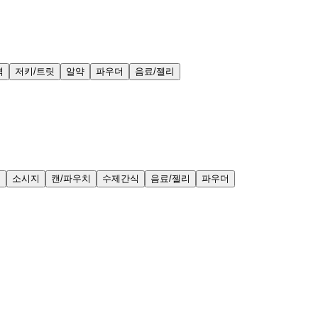
력
저키/트릿
알약
파우더
음료/젤리
얼
소시지
캔/파우치
수제간식
음료/젤리
파우더