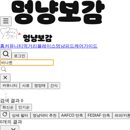
홈
커뮤니티
먹거리
플레이스
멍냥피드
케어가이드
로그인
커뮤니티
사료
영양제
간식
검색 결과
0
최신순
인기순
상세 필터
멍냥닥터 추천
AAFCO 만족
FEDIAF 만족
퍼피/키
0
개의 결과