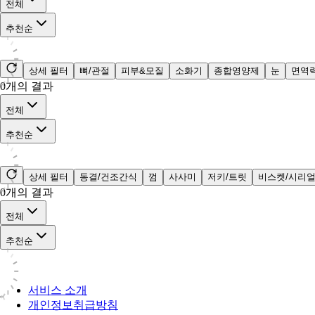
전체
추천순
상세 필터
뼈/관절
피부&모질
소화기
종합영양제
눈
면역
0
개의 결과
전체
추천순
상세 필터
동결/건조간식
껌
사사미
저키/트릿
비스켓/시리
0
개의 결과
전체
추천순
서비스 소개
개인정보취급방침