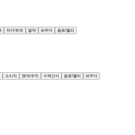
력
저키/트릿
알약
파우더
음료/젤리
얼
소시지
캔/파우치
수제간식
음료/젤리
파우더