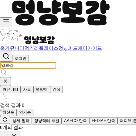
홈
커뮤니티
먹거리
플레이스
멍냥피드
케어가이드
로그인
커뮤니티
사료
영양제
간식
검색 결과
0
최신순
인기순
상세 필터
멍냥닥터 추천
AAFCO 만족
FEDIAF 만족
퍼피/키
0
개의 결과