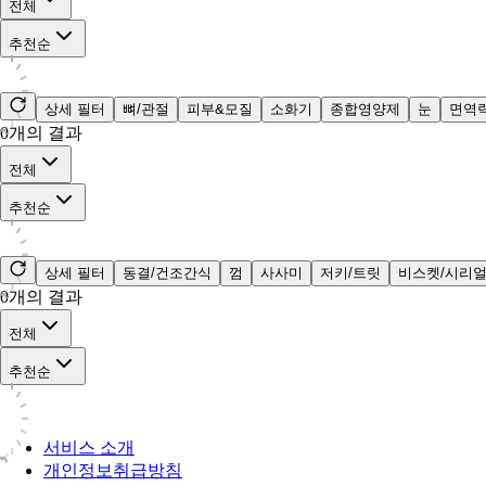
전체
추천순
상세 필터
뼈/관절
피부&모질
소화기
종합영양제
눈
면역
0
개의 결과
전체
추천순
상세 필터
동결/건조간식
껌
사사미
저키/트릿
비스켓/시리
0
개의 결과
전체
추천순
서비스 소개
개인정보취급방침