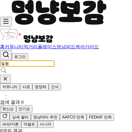
홈
커뮤니티
먹거리
플레이스
멍냥피드
케어가이드
로그인
커뮤니티
사료
영양제
간식
검색 결과
0
최신순
인기순
상세 필터
멍냥닥터 추천
AAFCO 만족
FEDIAF 만족
퍼피/키튼
어덜트
시니어
0
개의 결과