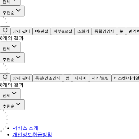
전체
추천순
상세 필터
뼈/관절
피부&모질
소화기
종합영양제
눈
면역
0
개의 결과
전체
추천순
상세 필터
동결/건조간식
껌
사사미
저키/트릿
비스켓/시리
0
개의 결과
전체
추천순
서비스 소개
개인정보취급방침