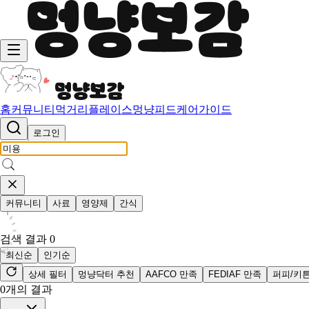
홈
커뮤니티
먹거리
플레이스
멍냥피드
케어가이드
로그인
커뮤니티
사료
영양제
간식
검색 결과
0
최신순
인기순
상세 필터
멍냥닥터 추천
AAFCO 만족
FEDIAF 만족
퍼피/키
0
개의 결과