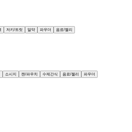
력
저키/트릿
알약
파우더
음료/젤리
얼
소시지
캔/파우치
수제간식
음료/젤리
파우더