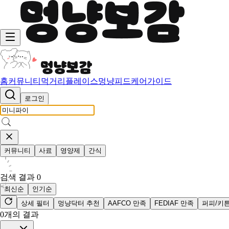
홈
커뮤니티
먹거리
플레이스
멍냥피드
케어가이드
로그인
커뮤니티
사료
영양제
간식
검색 결과
0
최신순
인기순
상세 필터
멍냥닥터 추천
AAFCO 만족
FEDIAF 만족
퍼피/키
0
개의 결과