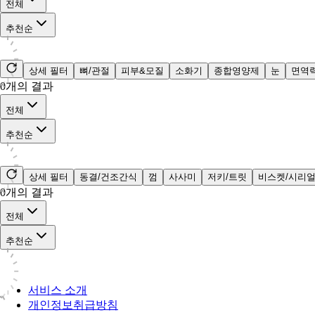
전체
추천순
상세 필터
뼈/관절
피부&모질
소화기
종합영양제
눈
면역
0
개의 결과
전체
추천순
상세 필터
동결/건조간식
껌
사사미
저키/트릿
비스켓/시리
0
개의 결과
전체
추천순
서비스 소개
개인정보취급방침