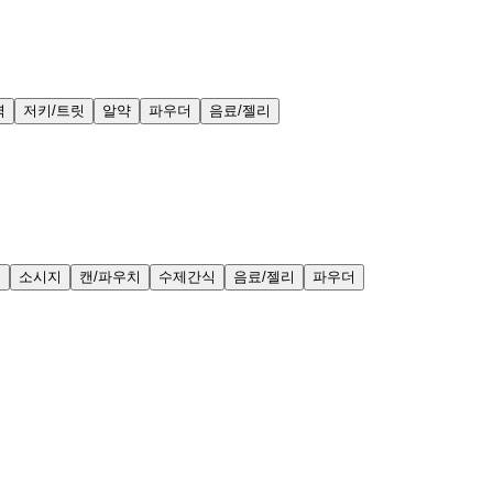
력
저키/트릿
알약
파우더
음료/젤리
얼
소시지
캔/파우치
수제간식
음료/젤리
파우더