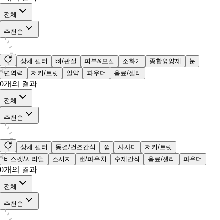
전체
추천순
상세 필터
뼈/관절
피부&모질
소화기
종합영양제
눈
면역력
저키/트릿
알약
파우더
음료/젤리
0
개의 결과
전체
추천순
상세 필터
동결/건조간식
껌
사사미
저키/트릿
비스켓/시리얼
소시지
캔/파우치
수제간식
음료/젤리
파우더
0
개의 결과
전체
추천순