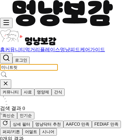
홈
커뮤니티
먹거리
플레이스
멍냥피드
케어가이드
로그인
커뮤니티
사료
영양제
간식
검색 결과
0
최신순
인기순
상세 필터
멍냥닥터 추천
AAFCO 만족
FEDIAF 만족
퍼피/키튼
어덜트
시니어
0
개의 결과