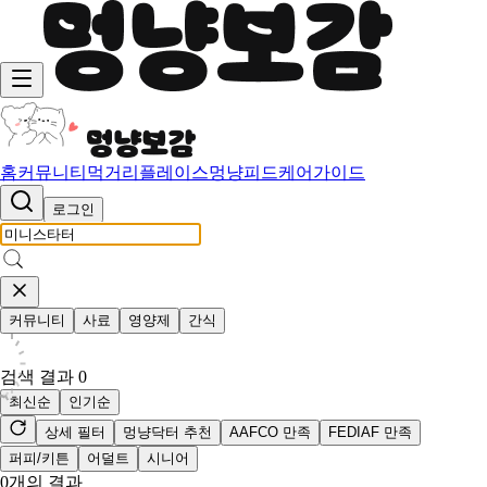
홈
커뮤니티
먹거리
플레이스
멍냥피드
케어가이드
로그인
커뮤니티
사료
영양제
간식
검색 결과
0
최신순
인기순
상세 필터
멍냥닥터 추천
AAFCO 만족
FEDIAF 만족
퍼피/키튼
어덜트
시니어
0
개의 결과