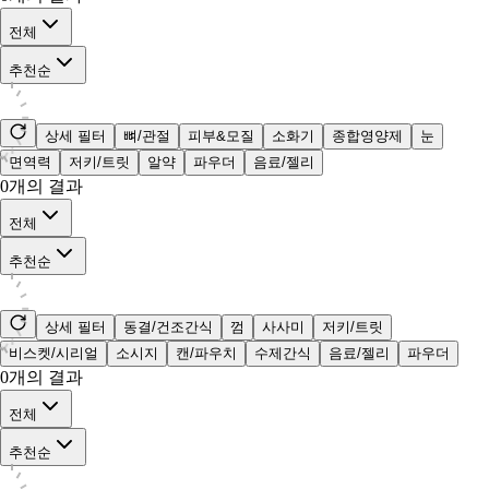
전체
추천순
상세 필터
뼈/관절
피부&모질
소화기
종합영양제
눈
면역력
저키/트릿
알약
파우더
음료/젤리
0
개의 결과
전체
추천순
상세 필터
동결/건조간식
껌
사사미
저키/트릿
비스켓/시리얼
소시지
캔/파우치
수제간식
음료/젤리
파우더
0
개의 결과
전체
추천순