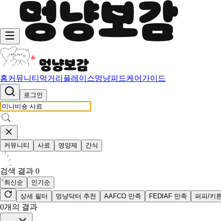
홈
커뮤니티
먹거리
플레이스
멍냥피드
케어가이드
로그인
커뮤니티
사료
영양제
간식
검색 결과
0
최신순
인기순
상세 필터
멍냥닥터 추천
AAFCO 만족
FEDIAF 만족
퍼피/키
0
개의 결과