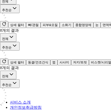
전체
추천순
상세 필터
뼈/관절
피부&모질
소화기
종합영양제
눈
면역
0
개의 결과
전체
추천순
상세 필터
동결/건조간식
껌
사사미
저키/트릿
비스켓/시리
0
개의 결과
전체
추천순
서비스 소개
개인정보취급방침