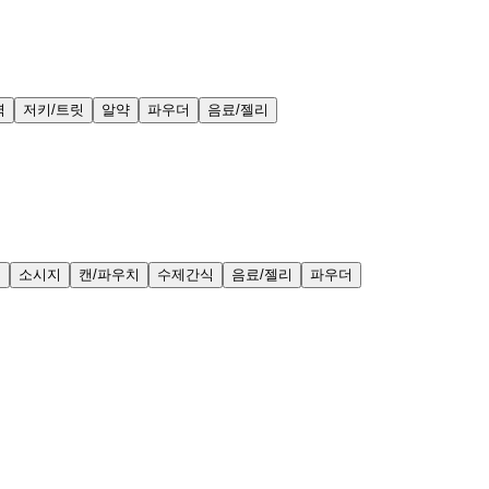
력
저키/트릿
알약
파우더
음료/젤리
얼
소시지
캔/파우치
수제간식
음료/젤리
파우더