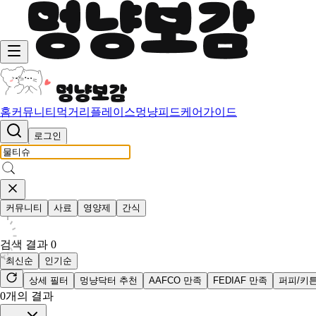
홈
커뮤니티
먹거리
플레이스
멍냥피드
케어가이드
로그인
커뮤니티
사료
영양제
간식
검색 결과
0
최신순
인기순
상세 필터
멍냥닥터 추천
AAFCO 만족
FEDIAF 만족
퍼피/키
0
개의 결과