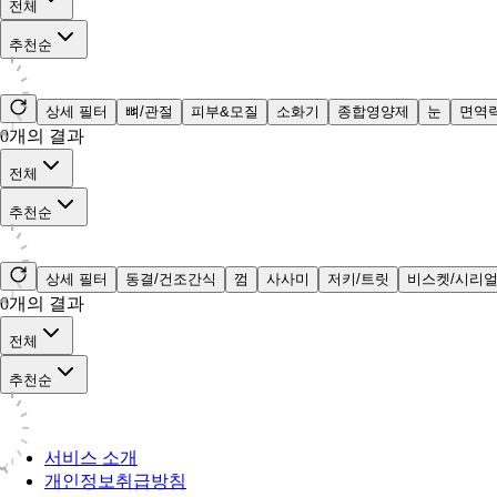
전체
추천순
상세 필터
뼈/관절
피부&모질
소화기
종합영양제
눈
면역
0
개의 결과
전체
추천순
상세 필터
동결/건조간식
껌
사사미
저키/트릿
비스켓/시리
0
개의 결과
전체
추천순
서비스 소개
개인정보취급방침