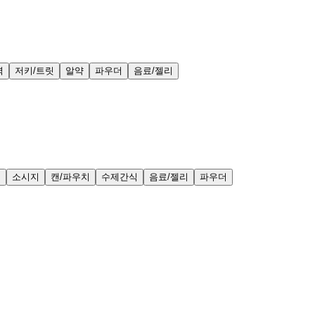
력
저키/트릿
알약
파우더
음료/젤리
얼
소시지
캔/파우치
수제간식
음료/젤리
파우더