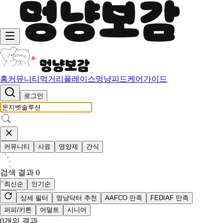
홈
커뮤니티
먹거리
플레이스
멍냥피드
케어가이드
로그인
커뮤니티
사료
영양제
간식
검색 결과
0
최신순
인기순
상세 필터
멍냥닥터 추천
AAFCO 만족
FEDIAF 만족
퍼피/키튼
어덜트
시니어
0
개의 결과