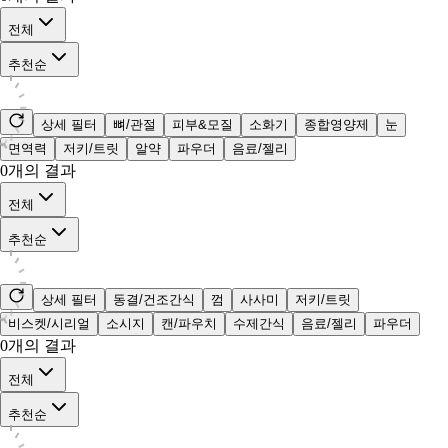
전체
추천순
상세 필터
뼈/관절
피부&모질
소화기
종합영양제
눈
면역력
저키/트릿
알약
파우더
음료/젤리
0
개의 결과
전체
추천순
상세 필터
동결/건조간식
껌
사사미
저키/트릿
비스켓/시리얼
소시지
캔/파우치
수제간식
음료/젤리
파우더
0
개의 결과
전체
추천순