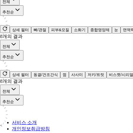
전체
추천순
상세 필터
뼈/관절
피부&모질
소화기
종합영양제
눈
면역
0
개의 결과
전체
추천순
상세 필터
동결/건조간식
껌
사사미
저키/트릿
비스켓/시리
0
개의 결과
전체
추천순
서비스 소개
개인정보취급방침