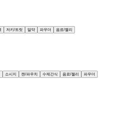
력
저키/트릿
알약
파우더
음료/젤리
얼
소시지
캔/파우치
수제간식
음료/젤리
파우더