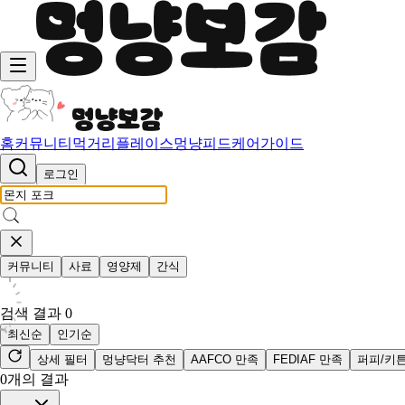
홈
커뮤니티
먹거리
플레이스
멍냥피드
케어가이드
로그인
커뮤니티
사료
영양제
간식
검색 결과
0
최신순
인기순
상세 필터
멍냥닥터 추천
AAFCO 만족
FEDIAF 만족
퍼피/키
0
개의 결과