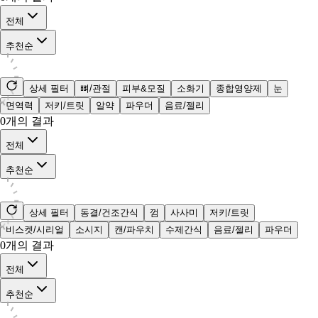
전체
추천순
상세 필터
뼈/관절
피부&모질
소화기
종합영양제
눈
면역력
저키/트릿
알약
파우더
음료/젤리
0
개의 결과
전체
추천순
상세 필터
동결/건조간식
껌
사사미
저키/트릿
비스켓/시리얼
소시지
캔/파우치
수제간식
음료/젤리
파우더
0
개의 결과
전체
추천순