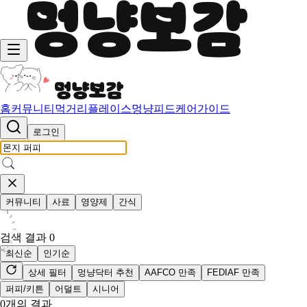
홈
커뮤니티
먹거리
플레이스
멍냥피드
케어가이드
로그인
커뮤니티
사료
영양제
간식
검색 결과
0
최신순
인기순
상세 필터
멍냥닥터 추천
AAFCO 만족
FEDIAF 만족
퍼피/키튼
어덜트
시니어
0
개의 결과