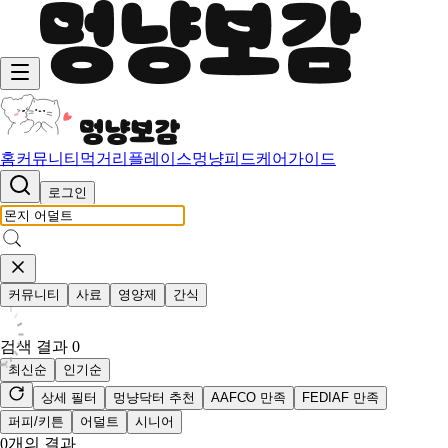
홈
커뮤니티
먹거리
플레이스
멍냥피드
케어가이드
로그인
커뮤니티
사료
영양제
간식
검색 결과
0
최신순
인기순
상세 필터
멍냥닥터 추천
AAFCO 만족
FEDIAF 만족
퍼피/키튼
어덜트
시니어
0
개의 결과