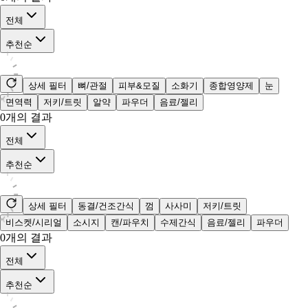
전체
추천순
상세 필터
뼈/관절
피부&모질
소화기
종합영양제
눈
면역력
저키/트릿
알약
파우더
음료/젤리
0
개의 결과
전체
추천순
상세 필터
동결/건조간식
껌
사사미
저키/트릿
비스켓/시리얼
소시지
캔/파우치
수제간식
음료/젤리
파우더
0
개의 결과
전체
추천순