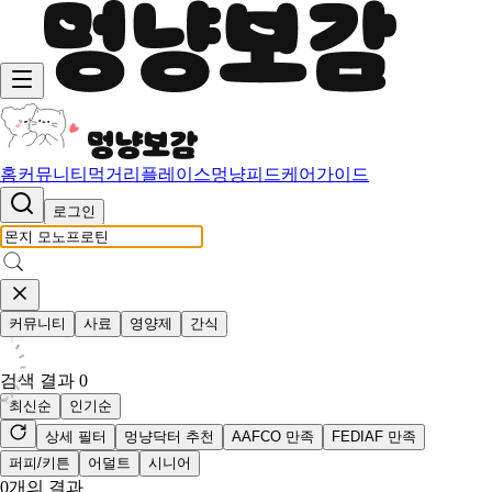
홈
커뮤니티
먹거리
플레이스
멍냥피드
케어가이드
로그인
커뮤니티
사료
영양제
간식
검색 결과
0
최신순
인기순
상세 필터
멍냥닥터 추천
AAFCO 만족
FEDIAF 만족
퍼피/키튼
어덜트
시니어
0
개의 결과