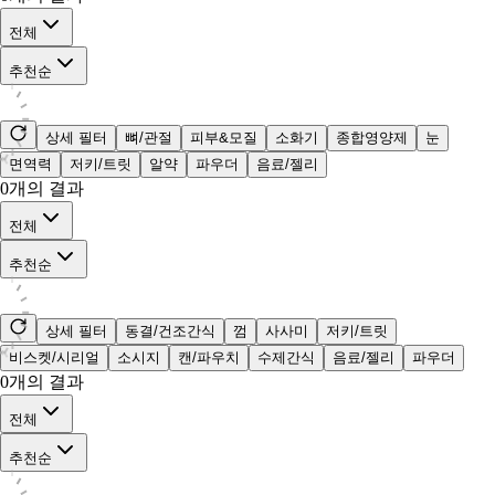
전체
추천순
상세 필터
뼈/관절
피부&모질
소화기
종합영양제
눈
면역력
저키/트릿
알약
파우더
음료/젤리
0
개의 결과
전체
추천순
상세 필터
동결/건조간식
껌
사사미
저키/트릿
비스켓/시리얼
소시지
캔/파우치
수제간식
음료/젤리
파우더
0
개의 결과
전체
추천순