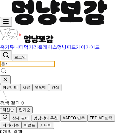
홈
커뮤니티
먹거리
플레이스
멍냥피드
케어가이드
로그인
커뮤니티
사료
영양제
간식
검색 결과
0
최신순
인기순
상세 필터
멍냥닥터 추천
AAFCO 만족
FEDIAF 만족
퍼피/키튼
어덜트
시니어
0
개의 결과