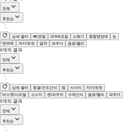
전체
추천순
상세 필터
뼈/관절
피부&모질
소화기
종합영양제
눈
면역력
저키/트릿
알약
파우더
음료/젤리
0
개의 결과
전체
추천순
상세 필터
동결/건조간식
껌
사사미
저키/트릿
비스켓/시리얼
소시지
캔/파우치
수제간식
음료/젤리
파우더
0
개의 결과
전체
추천순