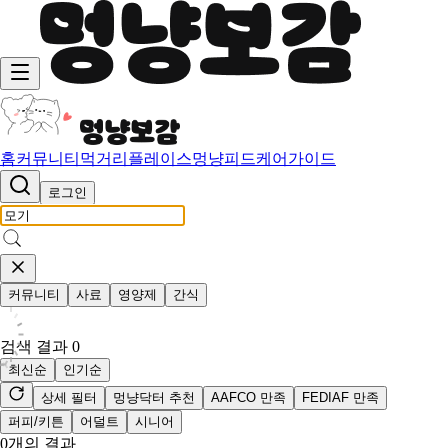
홈
커뮤니티
먹거리
플레이스
멍냥피드
케어가이드
로그인
커뮤니티
사료
영양제
간식
검색 결과
0
최신순
인기순
상세 필터
멍냥닥터 추천
AAFCO 만족
FEDIAF 만족
퍼피/키튼
어덜트
시니어
0
개의 결과