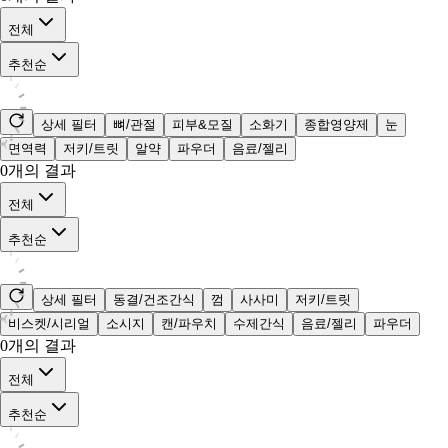
전체
추천순
상세 필터
뼈/관절
피부&모질
소화기
종합영양제
눈
면역력
저키/트릿
알약
파우더
음료/젤리
0
개의 결과
전체
추천순
상세 필터
동결/건조간식
껌
사사미
저키/트릿
비스켓/시리얼
소시지
캔/파우치
수제간식
음료/젤리
파우더
0
개의 결과
전체
추천순