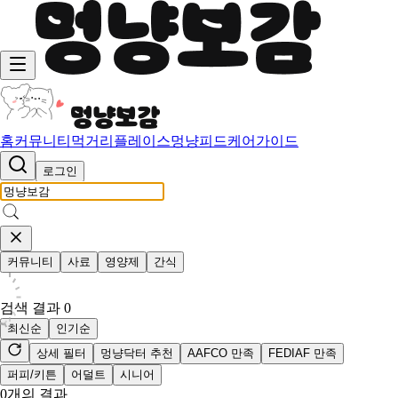
홈
커뮤니티
먹거리
플레이스
멍냥피드
케어가이드
로그인
커뮤니티
사료
영양제
간식
검색 결과
0
최신순
인기순
상세 필터
멍냥닥터 추천
AAFCO 만족
FEDIAF 만족
퍼피/키튼
어덜트
시니어
0
개의 결과