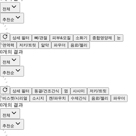
전체
추천순
상세 필터
뼈/관절
피부&모질
소화기
종합영양제
눈
면역력
저키/트릿
알약
파우더
음료/젤리
0
개의 결과
전체
추천순
상세 필터
동결/건조간식
껌
사사미
저키/트릿
비스켓/시리얼
소시지
캔/파우치
수제간식
음료/젤리
파우더
0
개의 결과
전체
추천순