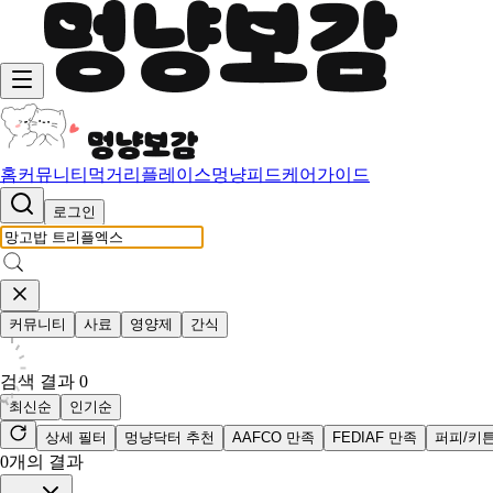
홈
커뮤니티
먹거리
플레이스
멍냥피드
케어가이드
로그인
커뮤니티
사료
영양제
간식
검색 결과
0
최신순
인기순
상세 필터
멍냥닥터 추천
AAFCO 만족
FEDIAF 만족
퍼피/키
0
개의 결과