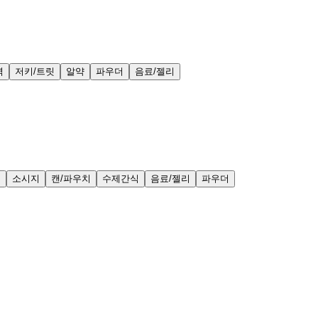
력
저키/트릿
알약
파우더
음료/젤리
얼
소시지
캔/파우치
수제간식
음료/젤리
파우더