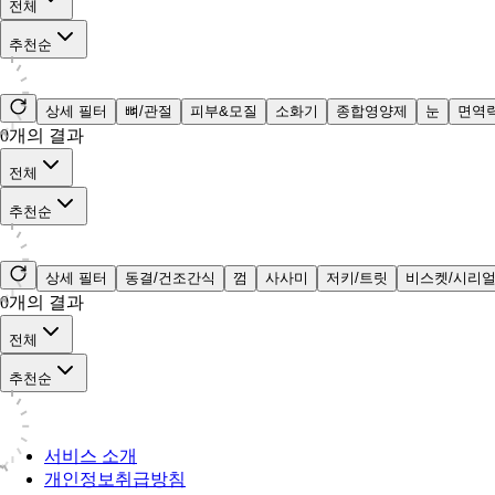
전체
추천순
상세 필터
뼈/관절
피부&모질
소화기
종합영양제
눈
면역
0
개의 결과
전체
추천순
상세 필터
동결/건조간식
껌
사사미
저키/트릿
비스켓/시리
0
개의 결과
전체
추천순
서비스 소개
개인정보취급방침