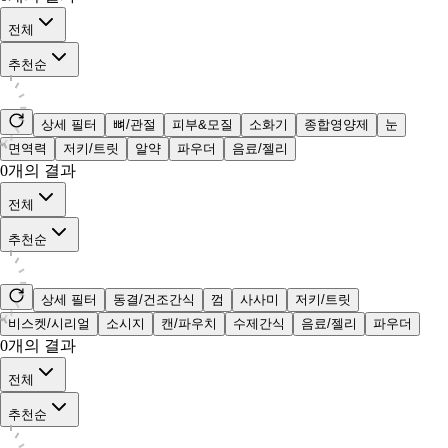
전체
추천순
상세 필터
뼈/관절
피부&모질
소화기
종합영양제
눈
면역력
저키/트릿
알약
파우더
음료/젤리
0
개의 결과
전체
추천순
상세 필터
동결/건조간식
껌
사사미
저키/트릿
비스켓/시리얼
소시지
캔/파우치
수제간식
음료/젤리
파우더
0
개의 결과
전체
추천순