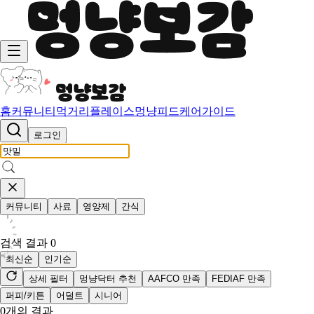
홈
커뮤니티
먹거리
플레이스
멍냥피드
케어가이드
로그인
커뮤니티
사료
영양제
간식
검색 결과
0
최신순
인기순
상세 필터
멍냥닥터 추천
AAFCO 만족
FEDIAF 만족
퍼피/키튼
어덜트
시니어
0
개의 결과