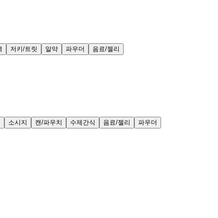
력
저키/트릿
알약
파우더
음료/젤리
얼
소시지
캔/파우치
수제간식
음료/젤리
파우더