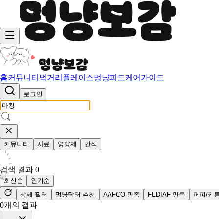
홈
커뮤니티
먹거리
플레이스
멍냥피드
케어가이드
로그인
커뮤니티
사료
영양제
간식
검색 결과
0
최신순
인기순
상세 필터
멍냥닥터 추천
AAFCO 만족
FEDIAF 만족
퍼피/키
0
개의 결과