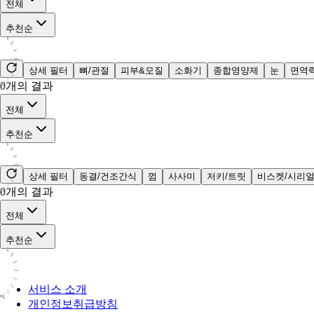
전체
추천순
상세 필터
뼈/관절
피부&모질
소화기
종합영양제
눈
면역
0
개의 결과
전체
추천순
상세 필터
동결/건조간식
껌
사사미
저키/트릿
비스켓/시리
0
개의 결과
전체
추천순
서비스 소개
개인정보취급방침