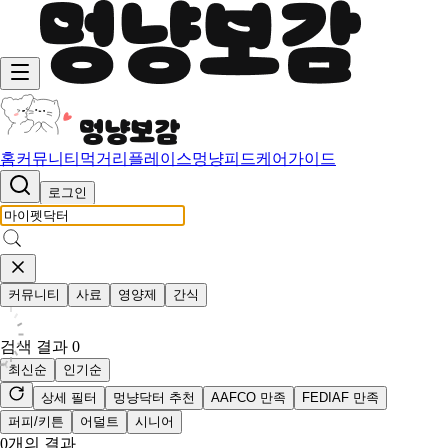
홈
커뮤니티
먹거리
플레이스
멍냥피드
케어가이드
로그인
커뮤니티
사료
영양제
간식
검색 결과
0
최신순
인기순
상세 필터
멍냥닥터 추천
AAFCO 만족
FEDIAF 만족
퍼피/키튼
어덜트
시니어
0
개의 결과