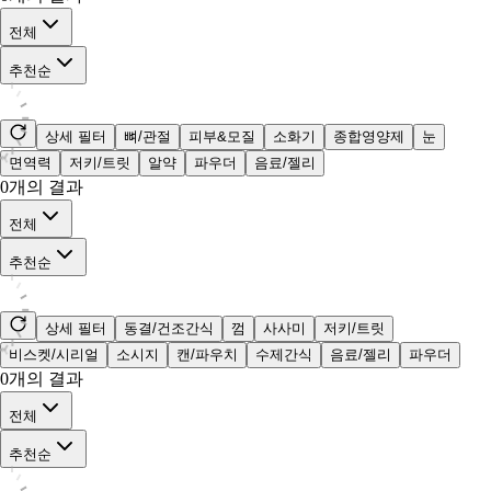
전체
추천순
상세 필터
뼈/관절
피부&모질
소화기
종합영양제
눈
면역력
저키/트릿
알약
파우더
음료/젤리
0
개의 결과
전체
추천순
상세 필터
동결/건조간식
껌
사사미
저키/트릿
비스켓/시리얼
소시지
캔/파우치
수제간식
음료/젤리
파우더
0
개의 결과
전체
추천순