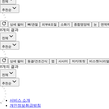
전체
추천순
상세 필터
뼈/관절
피부&모질
소화기
종합영양제
눈
면역
0
개의 결과
전체
추천순
상세 필터
동결/건조간식
껌
사사미
저키/트릿
비스켓/시리
0
개의 결과
전체
추천순
서비스 소개
개인정보취급방침