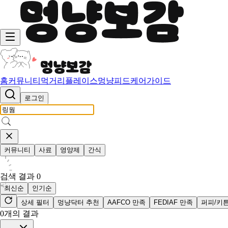
홈
커뮤니티
먹거리
플레이스
멍냥피드
케어가이드
로그인
커뮤니티
사료
영양제
간식
검색 결과
0
최신순
인기순
상세 필터
멍냥닥터 추천
AAFCO 만족
FEDIAF 만족
퍼피/키
0
개의 결과