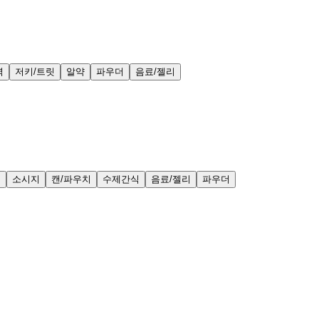
력
저키/트릿
알약
파우더
음료/젤리
얼
소시지
캔/파우치
수제간식
음료/젤리
파우더