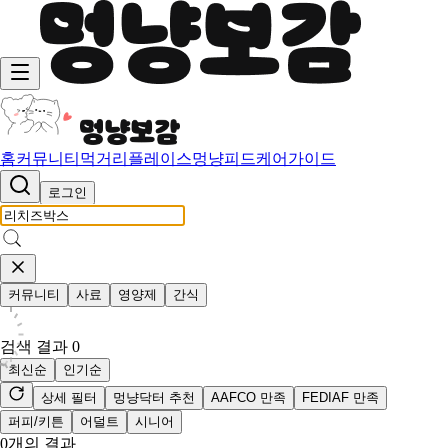
홈
커뮤니티
먹거리
플레이스
멍냥피드
케어가이드
로그인
커뮤니티
사료
영양제
간식
검색 결과
0
최신순
인기순
상세 필터
멍냥닥터 추천
AAFCO 만족
FEDIAF 만족
퍼피/키튼
어덜트
시니어
0
개의 결과