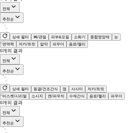
전체
추천순
상세 필터
뼈/관절
피부&모질
소화기
종합영양제
눈
면역력
저키/트릿
알약
파우더
음료/젤리
0
개의 결과
전체
추천순
상세 필터
동결/건조간식
껌
사사미
저키/트릿
비스켓/시리얼
소시지
캔/파우치
수제간식
음료/젤리
파우더
0
개의 결과
전체
추천순