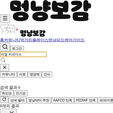
홈
커뮤니티
먹거리
플레이스
멍냥피드
케어가이드
로그인
커뮤니티
사료
영양제
간식
검색 결과
0
최신순
인기순
상세 필터
멍냥닥터 추천
AAFCO 만족
FEDIAF 만족
퍼피/키
0
개의 결과