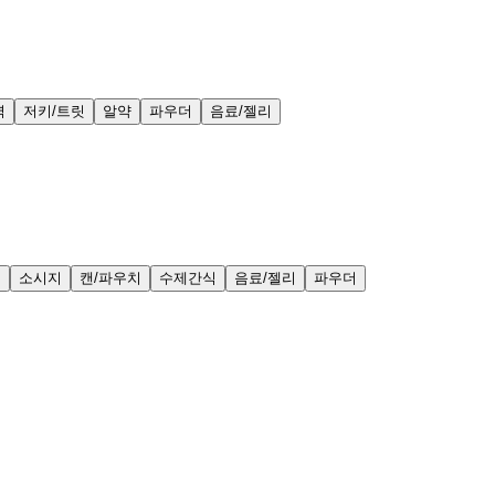
력
저키/트릿
알약
파우더
음료/젤리
얼
소시지
캔/파우치
수제간식
음료/젤리
파우더