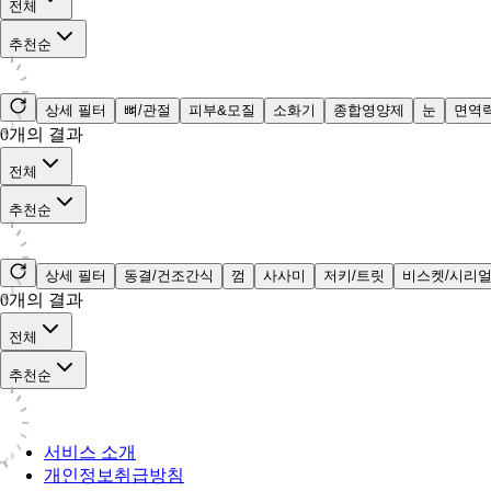
전체
추천순
상세 필터
뼈/관절
피부&모질
소화기
종합영양제
눈
면역
0
개의 결과
전체
추천순
상세 필터
동결/건조간식
껌
사사미
저키/트릿
비스켓/시리
0
개의 결과
전체
추천순
서비스 소개
개인정보취급방침