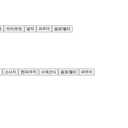
력
저키/트릿
알약
파우더
음료/젤리
얼
소시지
캔/파우치
수제간식
음료/젤리
파우더