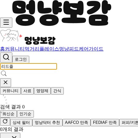
홈
커뮤니티
먹거리
플레이스
멍냥피드
케어가이드
로그인
커뮤니티
사료
영양제
간식
검색 결과
0
최신순
인기순
상세 필터
멍냥닥터 추천
AAFCO 만족
FEDIAF 만족
퍼피/키
0
개의 결과