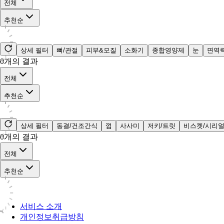
전체
추천순
상세 필터
뼈/관절
피부&모질
소화기
종합영양제
눈
면역
0
개의 결과
전체
추천순
상세 필터
동결/건조간식
껌
사사미
저키/트릿
비스켓/시리
0
개의 결과
전체
추천순
서비스 소개
개인정보취급방침