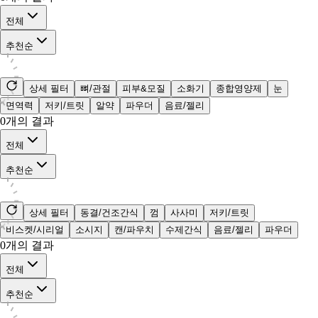
전체
추천순
상세 필터
뼈/관절
피부&모질
소화기
종합영양제
눈
면역력
저키/트릿
알약
파우더
음료/젤리
0
개의 결과
전체
추천순
상세 필터
동결/건조간식
껌
사사미
저키/트릿
비스켓/시리얼
소시지
캔/파우치
수제간식
음료/젤리
파우더
0
개의 결과
전체
추천순