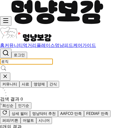
홈
커뮤니티
먹거리
플레이스
멍냥피드
케어가이드
로그인
커뮤니티
사료
영양제
간식
검색 결과
0
최신순
인기순
상세 필터
멍냥닥터 추천
AAFCO 만족
FEDIAF 만족
퍼피/키튼
어덜트
시니어
0
개의 결과