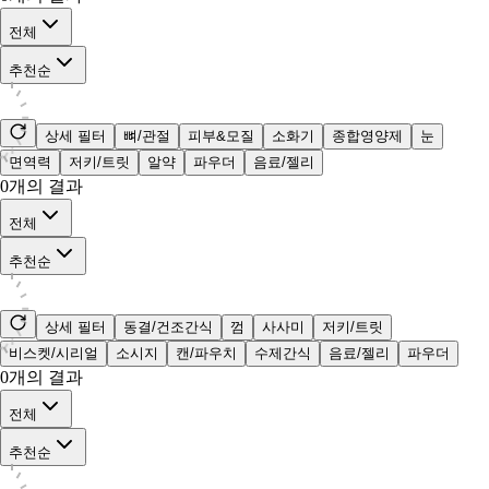
전체
추천순
상세 필터
뼈/관절
피부&모질
소화기
종합영양제
눈
면역력
저키/트릿
알약
파우더
음료/젤리
0
개의 결과
전체
추천순
상세 필터
동결/건조간식
껌
사사미
저키/트릿
비스켓/시리얼
소시지
캔/파우치
수제간식
음료/젤리
파우더
0
개의 결과
전체
추천순