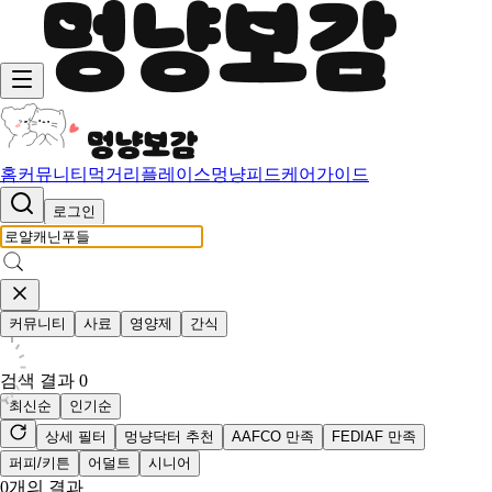
홈
커뮤니티
먹거리
플레이스
멍냥피드
케어가이드
로그인
커뮤니티
사료
영양제
간식
검색 결과
0
최신순
인기순
상세 필터
멍냥닥터 추천
AAFCO 만족
FEDIAF 만족
퍼피/키튼
어덜트
시니어
0
개의 결과