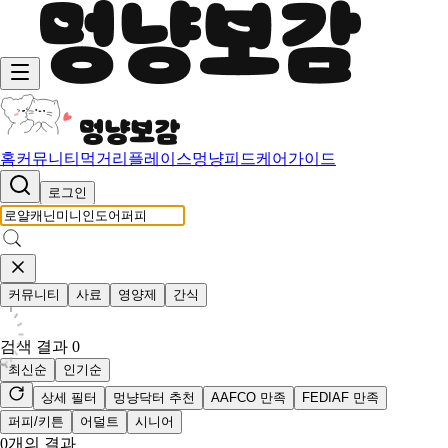
홈
커뮤니티
먹거리
플레이스
멍냥피드
케어가이드
로그인
커뮤니티
사료
영양제
간식
검색 결과
0
최신순
인기순
상세 필터
멍냥닥터 추천
AAFCO 만족
FEDIAF 만족
퍼피/키튼
어덜트
시니어
0
개의 결과