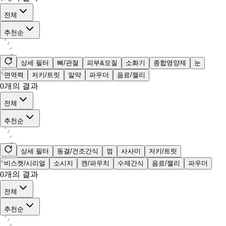
전체
추천순
상세 필터
뼈/관절
피부&모질
소화기
종합영양제
눈
면역력
저키/트릿
알약
파우더
음료/젤리
0
개의 결과
전체
추천순
상세 필터
동결/건조간식
껌
사사미
저키/트릿
비스켓/시리얼
소시지
캔/파우치
수제간식
음료/젤리
파우더
0
개의 결과
전체
추천순