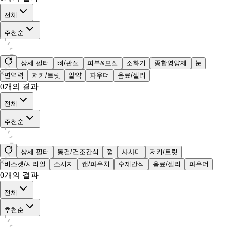
전체
추천순
상세 필터
뼈/관절
피부&모질
소화기
종합영양제
눈
면역력
저키/트릿
알약
파우더
음료/젤리
0
개의 결과
전체
추천순
상세 필터
동결/건조간식
껌
사사미
저키/트릿
비스켓/시리얼
소시지
캔/파우치
수제간식
음료/젤리
파우더
0
개의 결과
전체
추천순