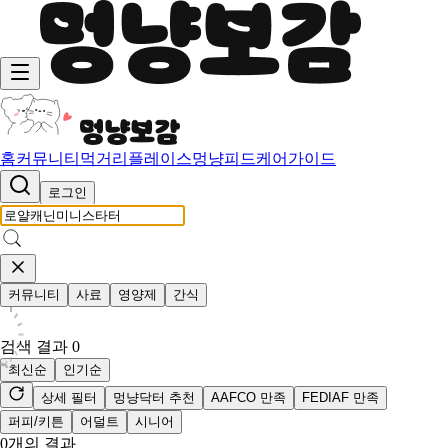
홈
커뮤니티
먹거리
플레이스
멍냥피드
케어가이드
로그인
커뮤니티
사료
영양제
간식
검색 결과
0
최신순
인기순
상세 필터
멍냥닥터 추천
AAFCO 만족
FEDIAF 만족
퍼피/키튼
어덜트
시니어
0
개의 결과