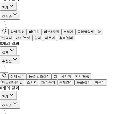
전체
추천순
상세 필터
뼈/관절
피부&모질
소화기
종합영양제
눈
면역력
저키/트릿
알약
파우더
음료/젤리
0
개의 결과
전체
추천순
상세 필터
동결/건조간식
껌
사사미
저키/트릿
비스켓/시리얼
소시지
캔/파우치
수제간식
음료/젤리
파우더
0
개의 결과
전체
추천순