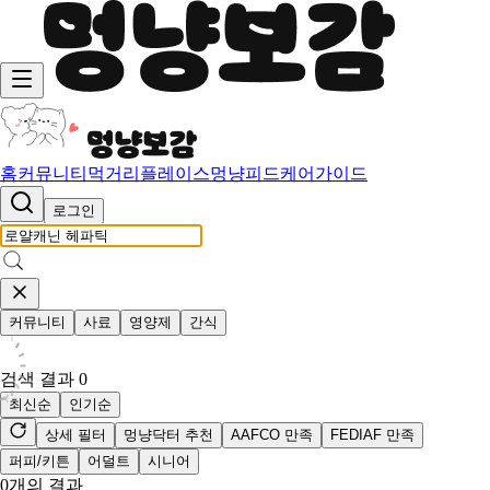
홈
커뮤니티
먹거리
플레이스
멍냥피드
케어가이드
로그인
커뮤니티
사료
영양제
간식
검색 결과
0
최신순
인기순
상세 필터
멍냥닥터 추천
AAFCO 만족
FEDIAF 만족
퍼피/키튼
어덜트
시니어
0
개의 결과