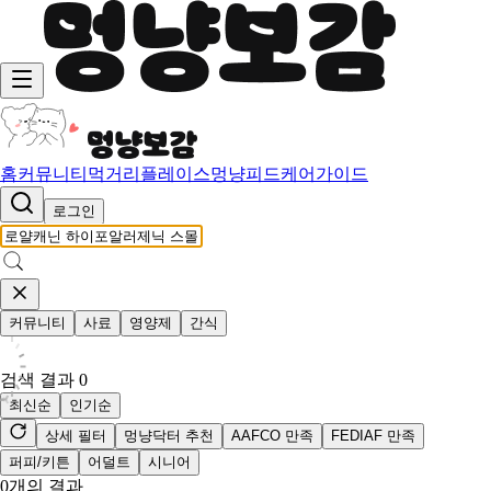
홈
커뮤니티
먹거리
플레이스
멍냥피드
케어가이드
로그인
커뮤니티
사료
영양제
간식
검색 결과
0
최신순
인기순
상세 필터
멍냥닥터 추천
AAFCO 만족
FEDIAF 만족
퍼피/키튼
어덜트
시니어
0
개의 결과