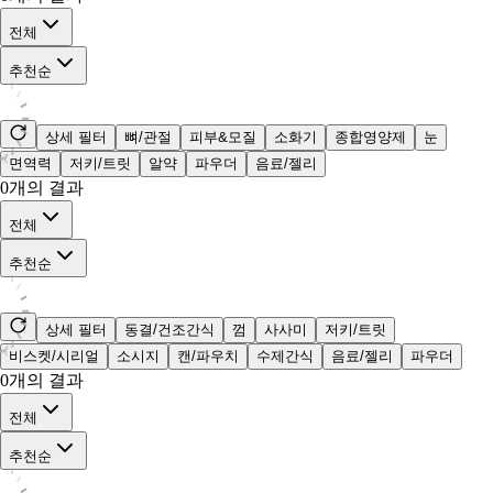
전체
추천순
상세 필터
뼈/관절
피부&모질
소화기
종합영양제
눈
면역력
저키/트릿
알약
파우더
음료/젤리
0
개의 결과
전체
추천순
상세 필터
동결/건조간식
껌
사사미
저키/트릿
비스켓/시리얼
소시지
캔/파우치
수제간식
음료/젤리
파우더
0
개의 결과
전체
추천순