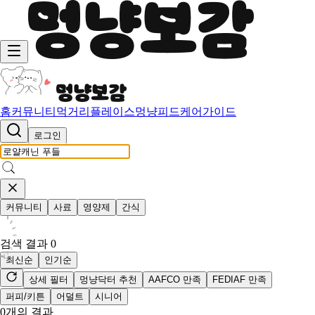
홈
커뮤니티
먹거리
플레이스
멍냥피드
케어가이드
로그인
커뮤니티
사료
영양제
간식
검색 결과
0
최신순
인기순
상세 필터
멍냥닥터 추천
AAFCO 만족
FEDIAF 만족
퍼피/키튼
어덜트
시니어
0
개의 결과