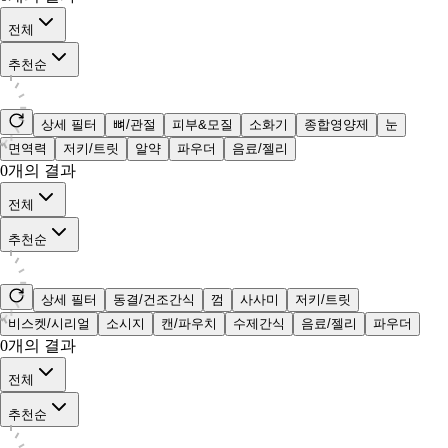
전체
추천순
상세 필터
뼈/관절
피부&모질
소화기
종합영양제
눈
면역력
저키/트릿
알약
파우더
음료/젤리
0
개의 결과
전체
추천순
상세 필터
동결/건조간식
껌
사사미
저키/트릿
비스켓/시리얼
소시지
캔/파우치
수제간식
음료/젤리
파우더
0
개의 결과
전체
추천순