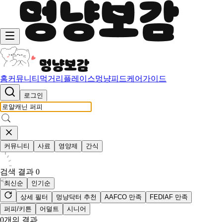
홈
커뮤니티
먹거리
플레이스
멍냥피드
케어가이드
로그인
커뮤니티
사료
영양제
간식
검색 결과
0
최신순
인기순
상세 필터
멍냥닥터 추천
AAFCO 만족
FEDIAF 만족
퍼피/키튼
어덜트
시니어
0
개의 결과