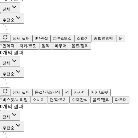
전체
추천순
상세 필터
뼈/관절
피부&모질
소화기
종합영양제
눈
면역력
저키/트릿
알약
파우더
음료/젤리
0
개의 결과
전체
추천순
상세 필터
동결/건조간식
껌
사사미
저키/트릿
비스켓/시리얼
소시지
캔/파우치
수제간식
음료/젤리
파우더
0
개의 결과
전체
추천순