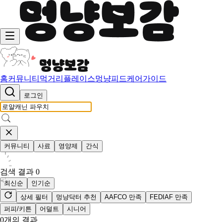
홈
커뮤니티
먹거리
플레이스
멍냥피드
케어가이드
로그인
커뮤니티
사료
영양제
간식
검색 결과
0
최신순
인기순
상세 필터
멍냥닥터 추천
AAFCO 만족
FEDIAF 만족
퍼피/키튼
어덜트
시니어
0
개의 결과