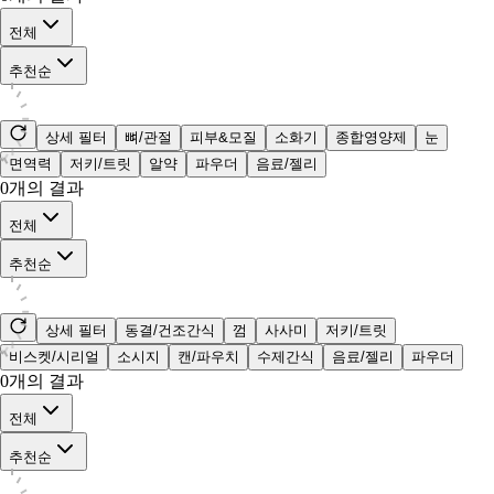
전체
추천순
상세 필터
뼈/관절
피부&모질
소화기
종합영양제
눈
면역력
저키/트릿
알약
파우더
음료/젤리
0
개의 결과
전체
추천순
상세 필터
동결/건조간식
껌
사사미
저키/트릿
비스켓/시리얼
소시지
캔/파우치
수제간식
음료/젤리
파우더
0
개의 결과
전체
추천순