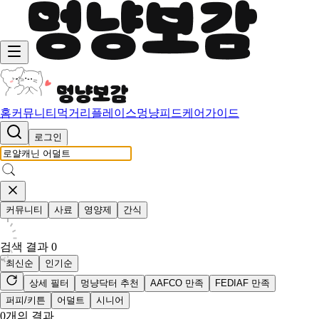
홈
커뮤니티
먹거리
플레이스
멍냥피드
케어가이드
로그인
커뮤니티
사료
영양제
간식
검색 결과
0
최신순
인기순
상세 필터
멍냥닥터 추천
AAFCO 만족
FEDIAF 만족
퍼피/키튼
어덜트
시니어
0
개의 결과