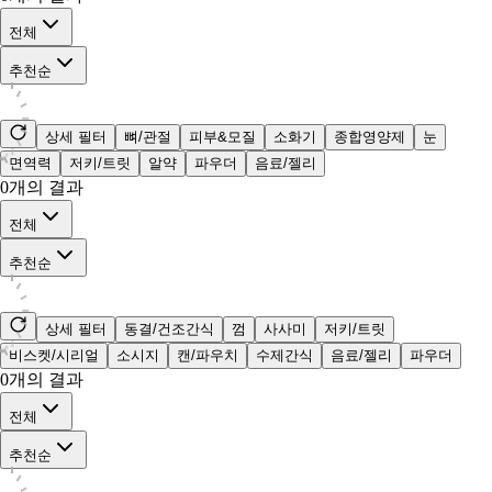
전체
추천순
상세 필터
뼈/관절
피부&모질
소화기
종합영양제
눈
면역력
저키/트릿
알약
파우더
음료/젤리
0
개의 결과
전체
추천순
상세 필터
동결/건조간식
껌
사사미
저키/트릿
비스켓/시리얼
소시지
캔/파우치
수제간식
음료/젤리
파우더
0
개의 결과
전체
추천순