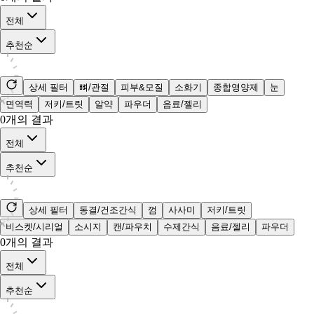
전체
추천순
상세 필터
뼈/관절
피부&모질
소화기
종합영양제
눈
면역력
저키/트릿
알약
파우더
음료/젤리
0
개의 결과
전체
추천순
상세 필터
동결/건조간식
껌
사사미
저키/트릿
비스켓/시리얼
소시지
캔/파우치
수제간식
음료/젤리
파우더
0
개의 결과
전체
추천순