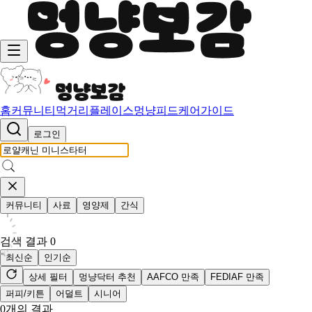
홈
커뮤니티
먹거리
플레이스
멍냥피드
케어가이드
로그인
커뮤니티
사료
영양제
간식
검색 결과
0
최신순
인기순
상세 필터
멍냥닥터 추천
AAFCO 만족
FEDIAF 만족
퍼피/키튼
어덜트
시니어
0
개의 결과