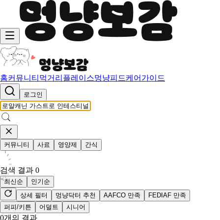
홈
커뮤니티
먹거리
플레이스
멍냥피드
케어가이드
로그인
커뮤니티
사료
영양제
간식
검색 결과
0
최신순
인기순
상세 필터
멍냥닥터 추천
AAFCO 만족
FEDIAF 만족
퍼피/키튼
어덜트
시니어
0
개의 결과