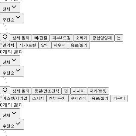
전체
추천순
상세 필터
뼈/관절
피부&모질
소화기
종합영양제
눈
면역력
저키/트릿
알약
파우더
음료/젤리
0
개의 결과
전체
추천순
상세 필터
동결/건조간식
껌
사사미
저키/트릿
비스켓/시리얼
소시지
캔/파우치
수제간식
음료/젤리
파우더
0
개의 결과
전체
추천순