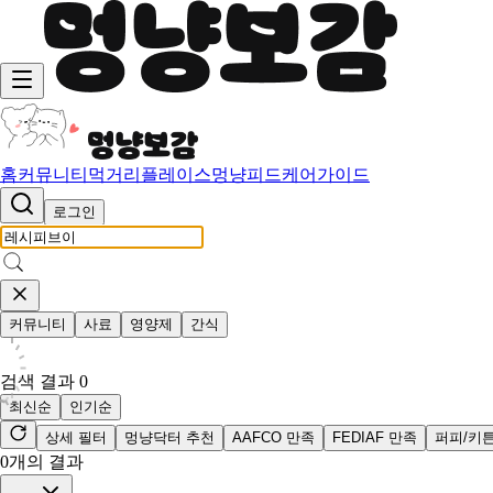
홈
커뮤니티
먹거리
플레이스
멍냥피드
케어가이드
로그인
커뮤니티
사료
영양제
간식
검색 결과
0
최신순
인기순
상세 필터
멍냥닥터 추천
AAFCO 만족
FEDIAF 만족
퍼피/키
0
개의 결과