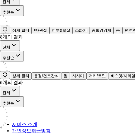
전체
추천순
상세 필터
뼈/관절
피부&모질
소화기
종합영양제
눈
면역
0
개의 결과
전체
추천순
상세 필터
동결/건조간식
껌
사사미
저키/트릿
비스켓/시리
0
개의 결과
전체
추천순
서비스 소개
개인정보취급방침