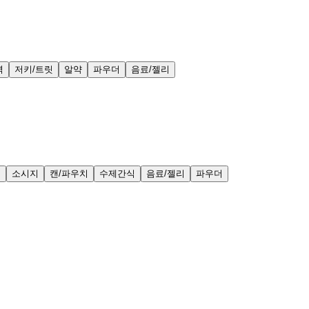
력
저키/트릿
알약
파우더
음료/젤리
얼
소시지
캔/파우치
수제간식
음료/젤리
파우더