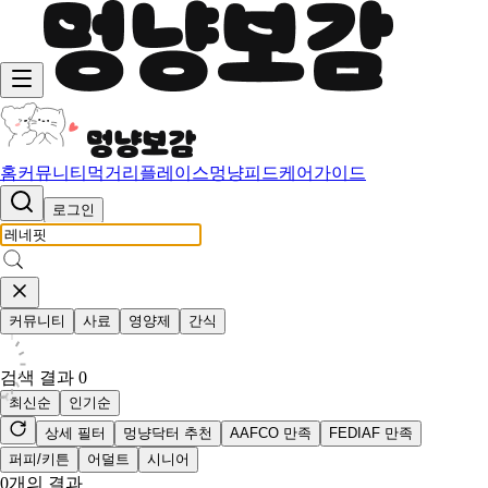
홈
커뮤니티
먹거리
플레이스
멍냥피드
케어가이드
로그인
커뮤니티
사료
영양제
간식
검색 결과
0
최신순
인기순
상세 필터
멍냥닥터 추천
AAFCO 만족
FEDIAF 만족
퍼피/키튼
어덜트
시니어
0
개의 결과