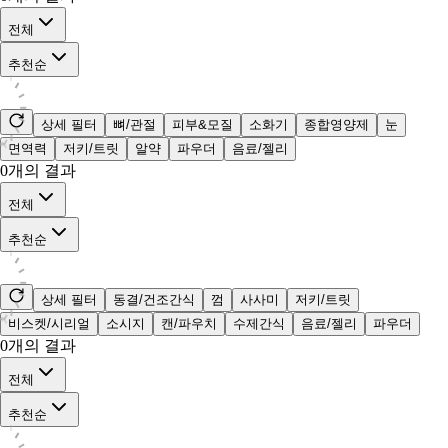
전체
추천순
상세 필터
뼈/관절
피부&모질
소화기
종합영양제
눈
면역력
저키/트릿
알약
파우더
음료/젤리
0
개의 결과
전체
추천순
상세 필터
동결/건조간식
껌
사사미
저키/트릿
비스켓/시리얼
소시지
캔/파우치
수제간식
음료/젤리
파우더
0
개의 결과
전체
추천순