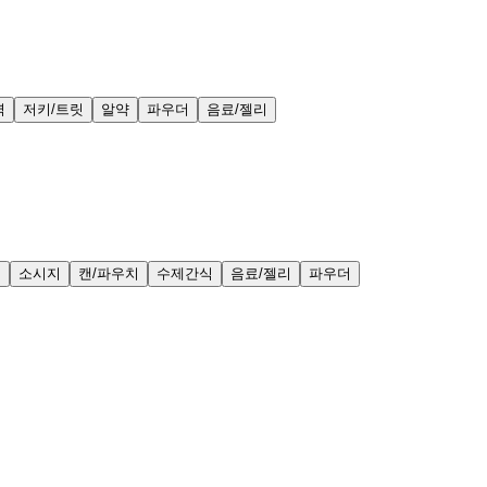
력
저키/트릿
알약
파우더
음료/젤리
얼
소시지
캔/파우치
수제간식
음료/젤리
파우더