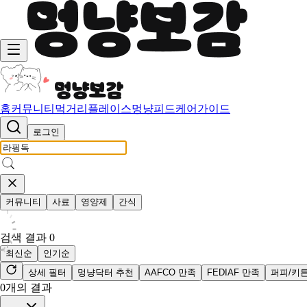
홈
커뮤니티
먹거리
플레이스
멍냥피드
케어가이드
로그인
커뮤니티
사료
영양제
간식
검색 결과
0
최신순
인기순
상세 필터
멍냥닥터 추천
AAFCO 만족
FEDIAF 만족
퍼피/키
0
개의 결과