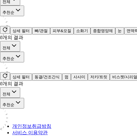
전체
추천순
상세 필터
뼈/관절
피부&모질
소화기
종합영양제
눈
면역
0
개의 결과
전체
추천순
상세 필터
동결/건조간식
껌
사사미
저키/트릿
비스켓/시리
0
개의 결과
전체
추천순
개인정보취급방침
서비스 이용약관