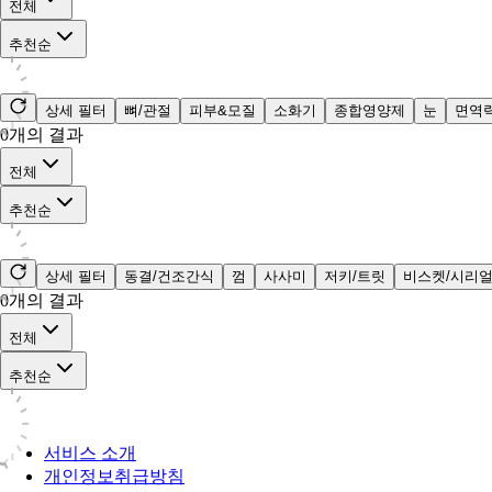
전체
추천순
상세 필터
뼈/관절
피부&모질
소화기
종합영양제
눈
면역
0
개의 결과
전체
추천순
상세 필터
동결/건조간식
껌
사사미
저키/트릿
비스켓/시리
0
개의 결과
전체
추천순
서비스 소개
개인정보취급방침