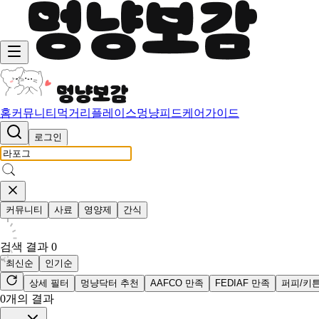
홈
커뮤니티
먹거리
플레이스
멍냥피드
케어가이드
로그인
커뮤니티
사료
영양제
간식
검색 결과
0
최신순
인기순
상세 필터
멍냥닥터 추천
AAFCO 만족
FEDIAF 만족
퍼피/키
0
개의 결과