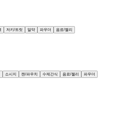
력
저키/트릿
알약
파우더
음료/젤리
얼
소시지
캔/파우치
수제간식
음료/젤리
파우더