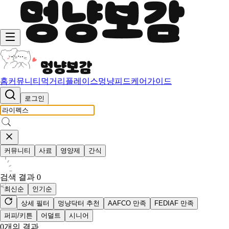
홈
커뮤니티
먹거리
플레이스
멍냥피드
케어가이드
로그인
커뮤니티
사료
영양제
간식
검색 결과
0
최신순
인기순
상세 필터
멍냥닥터 추천
AAFCO 만족
FEDIAF 만족
퍼피/키튼
어덜트
시니어
0
개의 결과