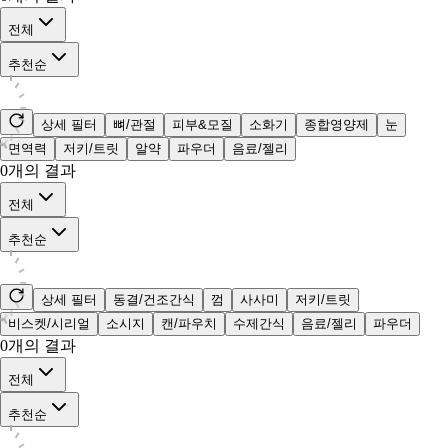
전체
추천순
상세 필터
뼈/관절
피부&모질
소화기
종합영양제
눈
면역력
저키/트릿
알약
파우더
음료/젤리
0
개의 결과
전체
추천순
상세 필터
동결/건조간식
껌
사사미
저키/트릿
비스켓/시리얼
소시지
캔/파우치
수제간식
음료/젤리
파우더
0
개의 결과
전체
추천순