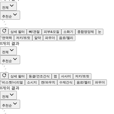
전체
추천순
상세 필터
뼈/관절
피부&모질
소화기
종합영양제
눈
면역력
저키/트릿
알약
파우더
음료/젤리
0
개의 결과
전체
추천순
상세 필터
동결/건조간식
껌
사사미
저키/트릿
비스켓/시리얼
소시지
캔/파우치
수제간식
음료/젤리
파우더
0
개의 결과
전체
추천순