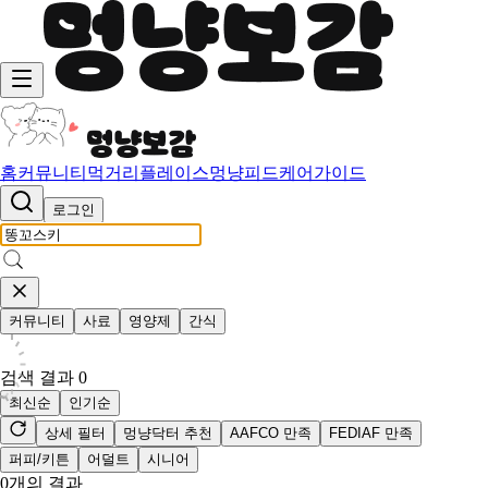
홈
커뮤니티
먹거리
플레이스
멍냥피드
케어가이드
로그인
커뮤니티
사료
영양제
간식
검색 결과
0
최신순
인기순
상세 필터
멍냥닥터 추천
AAFCO 만족
FEDIAF 만족
퍼피/키튼
어덜트
시니어
0
개의 결과