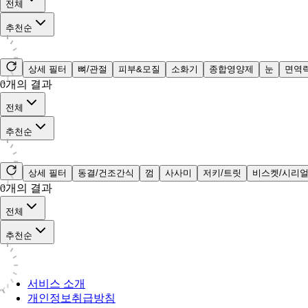
전체
추천순
상세 필터
뼈/관절
피부&모질
소화기
종합영양제
눈
면역
0
개의 결과
전체
추천순
상세 필터
동결/건조간식
껌
사사미
저키/트릿
비스켓/시리
0
개의 결과
전체
추천순
서비스 소개
개인정보취급방침