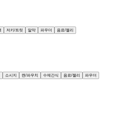
력
저키/트릿
알약
파우더
음료/젤리
얼
소시지
캔/파우치
수제간식
음료/젤리
파우더