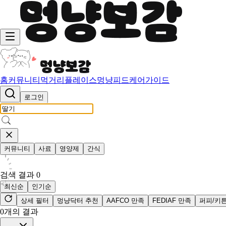
홈
커뮤니티
먹거리
플레이스
멍냥피드
케어가이드
로그인
커뮤니티
사료
영양제
간식
검색 결과
0
최신순
인기순
상세 필터
멍냥닥터 추천
AAFCO 만족
FEDIAF 만족
퍼피/키
0
개의 결과