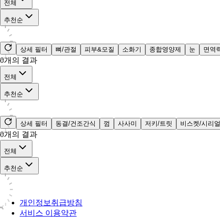
전체
추천순
상세 필터
뼈/관절
피부&모질
소화기
종합영양제
눈
면역
0
개의 결과
전체
추천순
상세 필터
동결/건조간식
껌
사사미
저키/트릿
비스켓/시리
0
개의 결과
전체
추천순
개인정보취급방침
서비스 이용약관