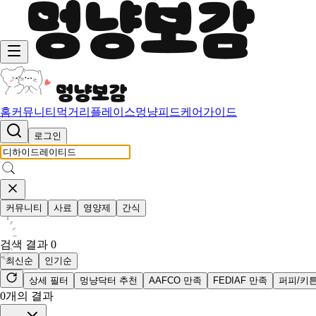
홈
커뮤니티
먹거리
플레이스
멍냥피드
케어가이드
로그인
커뮤니티
사료
영양제
간식
검색 결과
0
최신순
인기순
상세 필터
멍냥닥터 추천
AAFCO 만족
FEDIAF 만족
퍼피/키
0
개의 결과