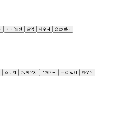
력
저키/트릿
알약
파우더
음료/젤리
얼
소시지
캔/파우치
수제간식
음료/젤리
파우더