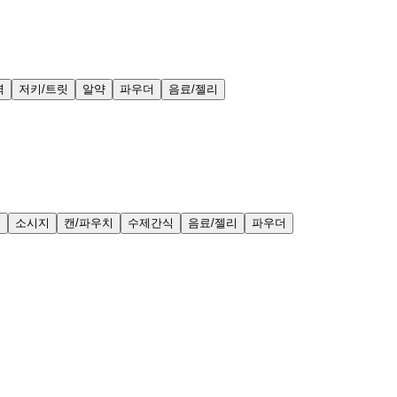
력
저키/트릿
알약
파우더
음료/젤리
얼
소시지
캔/파우치
수제간식
음료/젤리
파우더