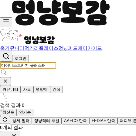
홈
커뮤니티
먹거리
플레이스
멍냥피드
케어가이드
로그인
커뮤니티
사료
영양제
간식
검색 결과
0
최신순
인기순
상세 필터
멍냥닥터 추천
AAFCO 만족
FEDIAF 만족
퍼피/키
0
개의 결과