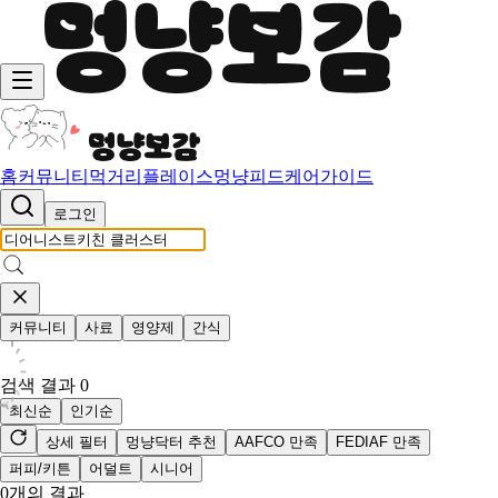
홈
커뮤니티
먹거리
플레이스
멍냥피드
케어가이드
로그인
커뮤니티
사료
영양제
간식
검색 결과
0
최신순
인기순
상세 필터
멍냥닥터 추천
AAFCO 만족
FEDIAF 만족
퍼피/키튼
어덜트
시니어
0
개의 결과