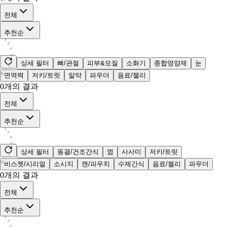
전체
추천순
상세 필터
뼈/관절
피부&모질
소화기
종합영양제
눈
면역력
저키/트릿
알약
파우더
음료/젤리
0
개의 결과
전체
추천순
상세 필터
동결/건조간식
껌
사사미
저키/트릿
비스켓/시리얼
소시지
캔/파우치
수제간식
음료/젤리
파우더
0
개의 결과
전체
추천순