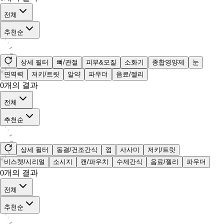
전체
추천순
상세 필터
뼈/관절
피부&모질
소화기
종합영양제
눈
면역력
저키/트릿
알약
파우더
음료/젤리
0
개의 결과
전체
추천순
상세 필터
동결/건조간식
껌
사사미
저키/트릿
비스켓/시리얼
소시지
캔/파우치
수제간식
음료/젤리
파우더
0
개의 결과
전체
추천순