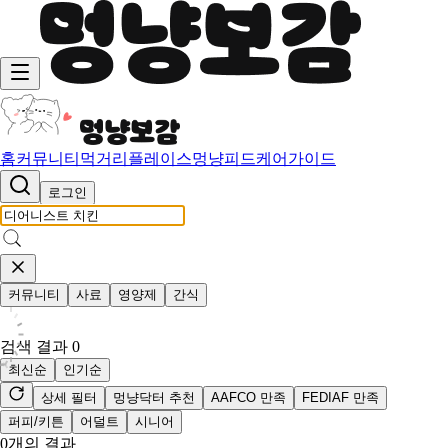
홈
커뮤니티
먹거리
플레이스
멍냥피드
케어가이드
로그인
커뮤니티
사료
영양제
간식
검색 결과
0
최신순
인기순
상세 필터
멍냥닥터 추천
AAFCO 만족
FEDIAF 만족
퍼피/키튼
어덜트
시니어
0
개의 결과