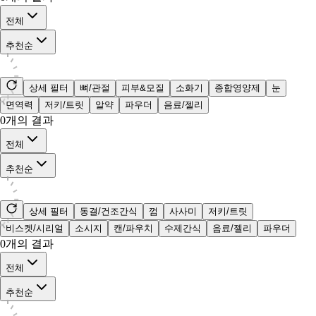
전체
추천순
상세 필터
뼈/관절
피부&모질
소화기
종합영양제
눈
면역력
저키/트릿
알약
파우더
음료/젤리
0
개의 결과
전체
추천순
상세 필터
동결/건조간식
껌
사사미
저키/트릿
비스켓/시리얼
소시지
캔/파우치
수제간식
음료/젤리
파우더
0
개의 결과
전체
추천순