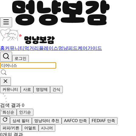
홈
커뮤니티
먹거리
플레이스
멍냥피드
케어가이드
로그인
커뮤니티
사료
영양제
간식
검색 결과
0
최신순
인기순
상세 필터
멍냥닥터 추천
AAFCO 만족
FEDIAF 만족
퍼피/키튼
어덜트
시니어
0
개의 결과