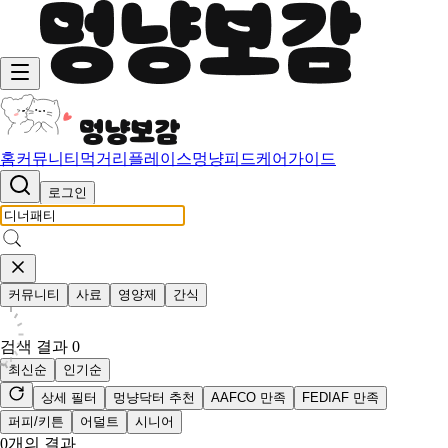
홈
커뮤니티
먹거리
플레이스
멍냥피드
케어가이드
로그인
커뮤니티
사료
영양제
간식
검색 결과
0
최신순
인기순
상세 필터
멍냥닥터 추천
AAFCO 만족
FEDIAF 만족
퍼피/키튼
어덜트
시니어
0
개의 결과