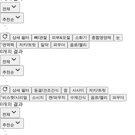
전체
추천순
상세 필터
뼈/관절
피부&모질
소화기
종합영양제
눈
면역력
저키/트릿
알약
파우더
음료/젤리
0
개의 결과
전체
추천순
상세 필터
동결/건조간식
껌
사사미
저키/트릿
비스켓/시리얼
소시지
캔/파우치
수제간식
음료/젤리
파우더
0
개의 결과
전체
추천순